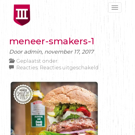
Toggle
navigat
meneer-smakers-1
Door admin,
november 17, 2017
Geplaatst onder:
voor
Reacties:
Reacties uitgeschakeld
meneer-
smakers-
1