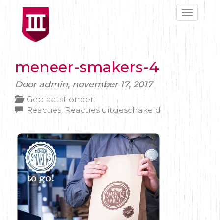
Toggle
navigat
meneer-smakers-4
Door admin,
november 17, 2017
Geplaatst onder:
voor
Reacties:
Reacties uitgeschakeld
meneer-
smakers-
4