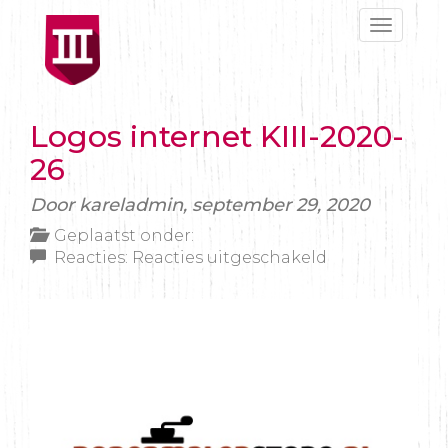
Toggle
navigat
Logos internet KIII-2020-
26
Door kareladmin,
september 29, 2020
Geplaatst onder:
voor
Reacties:
Reacties uitgeschakeld
Logos
internet
KIII-
2020-
26