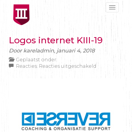
Toggle
navigat
Logos internet KIII-19
Door kareladmin,
januari 4, 2018
Geplaatst onder:
voor
Reacties:
Reacties uitgeschakeld
Logos
internet
KIII-
19