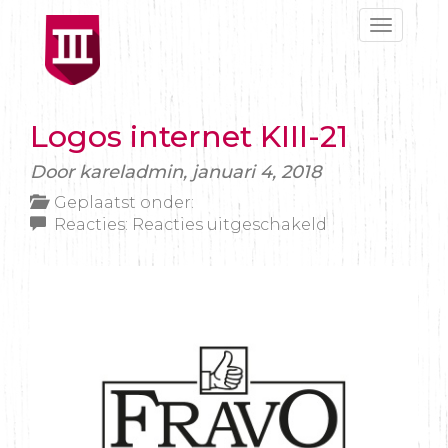
Toggle
navigat
Logos internet KIII-21
Door kareladmin,
januari 4, 2018
Geplaatst onder:
voor
Reacties:
Reacties uitgeschakeld
Logos
internet
KIII-
21